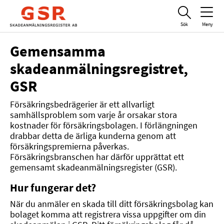
Sök
Meny
Gemensamma
Stäng
skadeanmälningsregistret,
GSR
Registrets ändamål
Försäkringsbedrägerier är ett allvarligt
samhällsproblem som varje år orsakar stora
Vilka uppgifter registreras?
kostnader för försäkringsbolagen. I förlängningen
drabbar detta de ärliga kunderna genom att
försäkringspremierna påverkas.
Dina rättigheter
Försäkringsbranschen har därför upprättat ett
gemensamt skadeanmälningsregister (GSR).
Om oss
Hur fungerar det?
När du anmäler en skada till ditt försäkringsbolag kan
bolaget komma att registrera vissa uppgifter om din