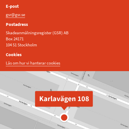
E-post
gsr@gsr.se
Postadress
Skadeanmälningsregister (GSR) AB
Box 24171
104 51 Stockholm
Cookies
Läs om hur vi hanterar cookies